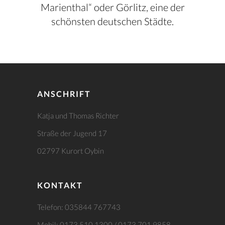
Marienthal“ oder Görlitz, eine der
schönsten deutschen Städte.
ANSCHRIFT
Katja und Thomas Richter
Straße der Jugend 17
02797 Kurort Oybin
KONTAKT
Telefon: 035844 767743
Mobil: 0173 510 1300 / 0173 701 9858