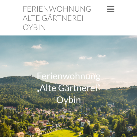
FERIENWOHNUNG
ALTE GÄRTNEREI
OYBIN
Ferienwohnung
„Alte Gärtnerei“
Oybin